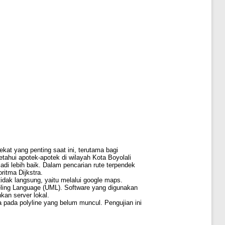
at yang penting saat ini, terutama bagi
ahui apotek-apotek di wilayah Kota Boyolali
di lebih baik. Dalam pencarian rute terpendek
ritma Dijkstra.
tidak langsung, yaitu melalui google maps.
ing Language (UML). Software yang digunakan
an server lokal.
ala pada polyline yang belum muncul. Pengujian ini