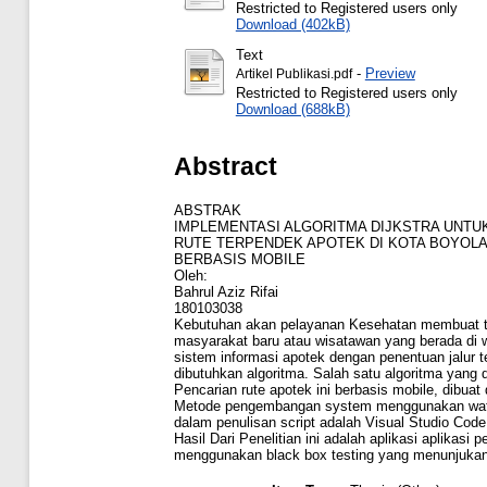
Restricted to Registered users only
Download (402kB)
Text
-
Preview
Artikel Publikasi.pdf
Restricted to Registered users only
Download (688kB)
Abstract
ABSTRAK
IMPLEMENTASI ALGORITMA DIJKSTRA UNTU
RUTE TERPENDEK APOTEK DI KOTA BOYOLA
BERBASIS MOBILE
Oleh:
Bahrul Aziz Rifai
180103038
Kebutuhan akan pelayanan Kesehatan membuat ters
masyarakat baru atau wisatawan yang berada di 
sistem informasi apotek dengan penentuan jalur 
dibutuhkan algoritma. Salah satu algoritma yang 
Pencarian rute apotek ini berbasis mobile, dibua
Metode pengembangan system menggunakan waterf
dalam penulisan script adalah Visual Studio C
Hasil Dari Penelitian ini adalah aplikasi aplikasi
menggunakan black box testing yang menunjukan