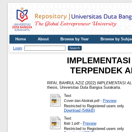
Home
About
Browse by Year
Browse by Subje
Login
IMPLEMENTASI
TERPENDEK A
RIFAI, BAHRUL AZIZ
(2022)
IMPLEMENTASI AL
thesis, Universitas Duta Bangsa Surakarta.
Text
-
Preview
Cover dan Abstrak.pdf
Restricted to Registered users only
Download (546kB)
Text
-
Preview
Bab 1.pdf
Restricted to Registered users only