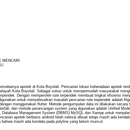
K MENCARI
LI
ebarnya apotek di Kota Boyolali. Pencarian lokasi keberadaan apotek terdek
wilayah Kota Boyolali. Sebagai solusi untuk mempermudah masyarakat menget
terpendek. Dengan memperoleh rute terpendek membuat tingkat efisiensi menja
digunakan untuk menyelesaikan masalah pencarian rute terpendek adalah Algo
t dengan menggunakan flutter. Metode pengumpulan data ini dilakukan secara 
all, dan metode perancangan system yang digunakan adalah Unified Model
ode, Database Managament System (DBMS) MySQL dan Xampp untuk menjalank
 pencarian apotek berbasis android telah selesai dibuat tetapi masih ada kend
 bahwa masih ada kendala pada polyline yang belum muncul.