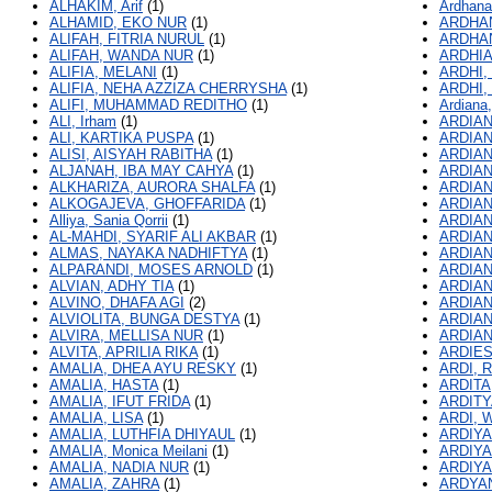
ALHAKIM, Arif
(1)
Ardhana
ALHAMID, EKO NUR
(1)
ARDHAN
ALIFAH, FITRIA NURUL
(1)
ARDHAN
ALIFAH, WANDA NUR
(1)
ARDHIA
ALIFIA, MELANI
(1)
ARDHI,
ALIFIA, NEHA AZZIZA CHERRYSHA
(1)
ARDHI,
ALIFI, MUHAMMAD REDITHO
(1)
Ardiana,
ALI, Irham
(1)
ARDIAN,
ALI, KARTIKA PUSPA
(1)
ARDIAN
ALISI, AISYAH RABITHA
(1)
ARDIAN
ALJANAH, IBA MAY CAHYA
(1)
ARDIA
ALKHARIZA, AURORA SHALFA
(1)
ARDIA
ALKOGAJEVA, GHOFFARIDA
(1)
ARDIA
Alliya, Sania Qorrii
(1)
ARDIAN
AL-MAHDI, SYARIF ALI AKBAR
(1)
ARDIAN
ALMAS, NAYAKA NADHIFTYA
(1)
ARDIAN
ALPARANDI, MOSES ARNOLD
(1)
ARDIAN
ALVIAN, ADHY TIA
(1)
ARDIAN
ALVINO, DHAFA AGI
(2)
ARDIAN
ALVIOLITA, BUNGA DESTYA
(1)
ARDIAN
ALVIRA, MELLISA NUR
(1)
ARDIA
ALVITA, APRILIA RIKA
(1)
ARDIES
AMALIA, DHEA AYU RESKY
(1)
ARDI, 
AMALIA, HASTA
(1)
ARDITA
AMALIA, IFUT FRIDA
(1)
ARDITY
AMALIA, LISA
(1)
ARDI, 
AMALIA, LUTHFIA DHIYAUL
(1)
ARDIYA
AMALIA, Monica Meilani
(1)
ARDIYA
AMALIA, NADIA NUR
(1)
ARDIYA
AMALIA, ZAHRA
(1)
ARDYAN