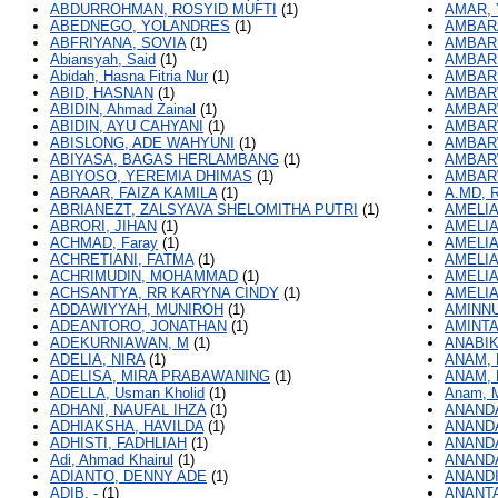
ABDURROHMAN, ROSYID MUFTI
(1)
AMAR, 
ABEDNEGO, YOLANDRES
(1)
AMBARA
ABFRIYANA, SOVIA
(1)
AMBARN
Abiansyah, Said
(1)
AMBARS
Abidah, Hasna Fitria Nur
(1)
AMBARS
ABID, HASNAN
(1)
AMBAR
ABIDIN, Ahmad Zainal
(1)
AMBAR
ABIDIN, AYU CAHYANI
(1)
AMBAR
ABISLONG, ADE WAHYUNI
(1)
AMBARW
ABIYASA, BAGAS HERLAMBANG
(1)
AMBARW
ABIYOSO, YEREMIA DHIMAS
(1)
AMBARW
ABRAAR, FAIZA KAMILA
(1)
A.MD, 
ABRIANEZT, ZALSYAVA SHELOMITHA PUTRI
(1)
AMELIA
ABRORI, JIHAN
(1)
AMELIA
ACHMAD, Faray
(1)
AMELIA
ACHRETIANI, FATMA
(1)
AMELIA
ACHRIMUDIN, MOHAMMAD
(1)
AMELIA
ACHSANTYA, RR KARYNA CINDY
(1)
AMELIA
ADDAWIYYAH, MUNIROH
(1)
AMINN
ADEANTORO, JONATHAN
(1)
AMINTA
ADEKURNIAWAN, M
(1)
ANABIK
ADELIA, NIRA
(1)
ANAM,
ADELISA, MIRA PRABAWANING
(1)
ANAM,
ADELLA, Usman Kholid
(1)
Anam, 
ADHANI, NAUFAL IHZA
(1)
ANANDA
ADHIAKSHA, HAVILDA
(1)
ANANDA
ADHISTI, FADHLIAH
(1)
ANANDA
Adi, Ahmad Khairul
(1)
ANANDA
ADIANTO, DENNY ADE
(1)
ANANDI
ADIB, -
(1)
ANANT