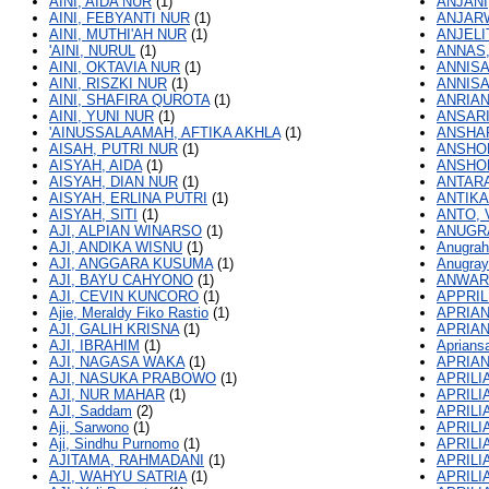
AINI, AIDA NUR
(1)
ANJANI
AINI, FEBYANTI NUR
(1)
ANJARW
AINI, MUTHI'AH NUR
(1)
ANJELI
'AINI, NURUL
(1)
ANNAS
AINI, OKTAVIA NUR
(1)
ANNISA
AINI, RISZKI NUR
(1)
ANNISA
AINI, SHAFIRA QUROTA
(1)
ANRIANI,
AINI, YUNI NUR
(1)
ANSARI
'AINUSSALAAMAH, AFTIKA AKHLA
(1)
ANSHARI
AISAH, PUTRI NUR
(1)
ANSHOR
AISYAH, AIDA
(1)
ANSHO
AISYAH, DIAN NUR
(1)
ANTARA
AISYAH, ERLINA PUTRI
(1)
ANTIKA
AISYAH, SITI
(1)
ANTO, 
AJI, ALPIAN WINARSO
(1)
ANUGR
AJI, ANDIKA WISNU
(1)
Anugrah
AJI, ANGGARA KUSUMA
(1)
Anugray
AJI, BAYU CAHYONO
(1)
ANWAR,
AJI, CEVIN KUNCORO
(1)
APPRIL
Ajie, Meraldy Fiko Rastio
(1)
APRIAN
AJI, GALIH KRISNA
(1)
APRIANI
AJI, IBRAHIM
(1)
Aprians
AJI, NAGASA WAKA
(1)
APRIA
AJI, NASUKA PRABOWO
(1)
APRILI
AJI, NUR MAHAR
(1)
APRILI
AJI, Saddam
(2)
APRILI
Aji, Sarwono
(1)
APRILI
Aji, Sindhu Purnomo
(1)
APRILI
AJITAMA, RAHMADANI
(1)
APRILI
AJI, WAHYU SATRIA
(1)
APRILI