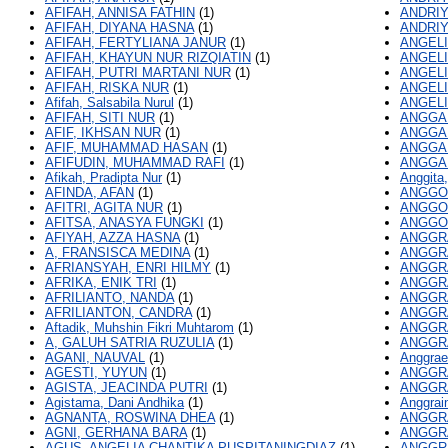
AFIFAH, ANNISA FATHIN
(1)
ANDRIY
AFIFAH, DIYANA HASNA
(1)
ANDRIY
AFIFAH, FERTYLIANA JANUR
(1)
ANGELI
AFIFAH, KHAYUN NUR RIZQIATIN
(1)
ANGELI
AFIFAH, PUTRI MARTANI NUR
(1)
ANGELI
AFIFAH, RISKA NUR
(1)
ANGELI
Afifah, Salsabila Nurul
(1)
ANGELI
AFIFAH, SITI NUR
(1)
ANGGAR
AFIF, IKHSAN NUR
(1)
ANGGAR
AFIF, MUHAMMAD HASAN
(1)
ANGGA
AFIFUDIN, MUHAMMAD RAFI
(1)
ANGGA
Afikah, Pradipta Nur
(1)
Anggita,
AFINDA, AFAN
(1)
ANGGO
AFITRI, AGITA NUR
(1)
ANGGO
AFITSA, ANASYA FUNGKI
(1)
ANGGO
AFIYAH, AZZA HASNA
(1)
ANGGRA
A, FRANSISCA MEDINA
(1)
ANGGRA
AFRIANSYAH, ENRI HILMY
(1)
ANGGR
AFRIKA, ENIK TRI
(1)
ANGGRA
AFRILIANTO, NANDA
(1)
ANGGRA
AFRILIANTON, CANDRA
(1)
ANGGRA
Aftadik, Muhshin Fikri Muhtarom
(1)
ANGGRA
A, GALUH SATRIA RUZULIA
(1)
ANGGRA
AGANI, NAUVAL
(1)
Anggraen
AGESTI, YUYUN
(1)
ANGGRA
AGISTA, JEACINDA PUTRI
(1)
ANGGRA
Agistama, Dani Andhika
(1)
Anggrain
AGNANTA, ROSWINA DHEA
(1)
ANGGRAI
AGNI, GERHANA BARA
(1)
ANGGRA
AGUS, ANGELIA CHANTIKA PUSPITANINGDIAZ
(1)
ANGGRA