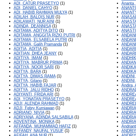
ADI, CATUR PRASETYO
(1)
Ananta,
ADI, DANIEL CAHYO
(1)
ANANTO
ADI, HABIB RAHMAN MULYA
(1)
ANANTY
ADILAH, BALQIS NUR
(1)
ANASAR
ADILAWATI, NUR AINI
(1)
ANASTA
ADINDA, DEANNISA
(1)
ANASTA
ADITAMA, ADITYA DITO
(1)
ANASTI
ADITAMA, ANGGITA RIZKI PUTRI
(1)
ANDANI
ADITAMA, ELSABELA PUTRI
(1)
ANDANI
ADITAMA, Galih Pramanda
(1)
ANDANI,
ADITIA, ADITIA
(1)
ANDARI
ADITIAN, DHEA JEANY
(1)
ANDARI
ADITIYA, IMAM
(1)
ANDHIK
ADITIYA, MABRUR PRIMA
(1)
ANDIAN
ADITIYA, NOOR SARI
(1)
ANDIKA
ADITYA, BARA
(1)
ANDIKA
ADITYA, DIMAS RAMA
(1)
ANDINI
ADITYA, Gilang
(1)
ANDINI
ADITYA, HABIB FAJAR
(1)
Andira,
ADITYA, JALU RIDHO
(1)
ANDRAD
ADIYANTI, FRIDA ARI
(1)
ANDREA
ADI, YONATAN PRASETYO
(1)
ANDREA
ADJI, ALENDA RAHMAD
(1)
ANDREL
ADJI, Febry Kurniawan
(1)
ANDRIAN
ADRIANO, NIVIA
(1)
ANDRIA
ADRIYANA, ADINDA SALSABILA
(1)
ANDRIA
ADVENTINA, MONIKA
(1)
ANDRI
AFFANDA, MUHAMMAD HAFIZ
(1)
Andriant
AFFANDY, NAUFAL YUSUF
(1)
ANDRIY
AFIFAH, ANA NUR
(1)
ANDRIY