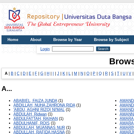
Home
About
Browse by Year
Browse by Subject
UDB Journal
Login
Brows
A
|
B
|
C
|
D
|
E
|
F
|
G
|
H
|
I
|
J
|
K
|
L
|
M
|
N
|
O
|
P
|
Q
|
R
|
S
|
T
|
U
|
V
A...
ABABIEL, FAIZA JUNDA
(1)
AMANDA
ABDILLAH, NUHA ZAHRONA RIDA
(1)
AMANDA
'ABDU, AGHNI RIZQI NI'MAL
(1)
AMAND
ABDULAH, Ridwan
(1)
AMANNA
ABDULFATTAH, RAIHAN
(1)
AMARAL
ABDULHANIF, ROIS
(1)
AMARA,
ABDULLAH, MUANNAS NUR
(1)
AMARINI
ABDULLAH, RAFIDA HASNA
(1)
AMARJU