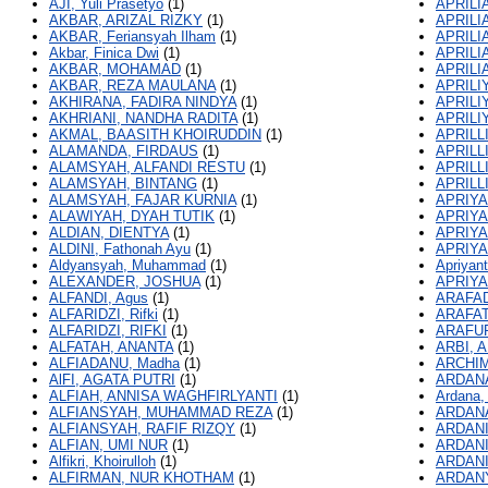
AJI, Yuli Prasetyo
(1)
APRILI
AKBAR, ARIZAL RIZKY
(1)
APRILI
AKBAR, Feriansyah Ilham
(1)
APRILIA
Akbar, Finica Dwi
(1)
APRILI
AKBAR, MOHAMAD
(1)
APRILI
AKBAR, REZA MAULANA
(1)
APRILI
AKHIRANA, FADIRA NINDYA
(1)
APRILI
AKHRIANI, NANDHA RADITA
(1)
APRILI
AKMAL, BAASITH KHOIRUDDIN
(1)
APRILLI
ALAMANDA, FIRDAUS
(1)
APRILL
ALAMSYAH, ALFANDI RESTU
(1)
APRILL
ALAMSYAH, BINTANG
(1)
APRILL
ALAMSYAH, FAJAR KURNIA
(1)
APRIYA
ALAWIYAH, DYAH TUTIK
(1)
APRIYA
ALDIAN, DIENTYA
(1)
APRIYA
ALDINI, Fathonah Ayu
(1)
APRIYA
Aldyansyah, Muhammad
(1)
Apriyant
ALEXANDER, JOSHUA
(1)
APRIYA
ALFANDI, Agus
(1)
ARAFAD
ALFARIDZI, Rifki
(1)
ARAFAT
ALFARIDZI, RIFKI
(1)
ARAFUR
ALFATAH, ANANTA
(1)
ARBI, 
ALFIADANU, Madha
(1)
ARCHIM
AlFI, AGATA PUTRI
(1)
ARDANA
ALFIAH, ANNISA WAGHFIRLYANTI
(1)
Ardana, 
ALFIANSYAH, MUHAMMAD REZA
(1)
ARDANA
ALFIANSYAH, RAFIF RIZQY
(1)
ARDANI
ALFIAN, UMI NUR
(1)
ARDANI
Alfikri, Khoirulloh
(1)
ARDANI
ALFIRMAN, NUR KHOTHAM
(1)
ARDANY