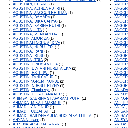
AGUSTIAN, GILANG
(1)
ANGGRA
AGUSTINA, ADINDA PUTRI
(1)
ANGGRA
AGUSTINA, ANGGUN BERLIAN
(1)
ANGGRA
AGUSTINA, DAMARA
(1)
ANGGRA
AGUSTINA, DIKA CAHYA
(1)
ANGGRA
AGUSTINA, KARINA PUTRI
(1)
ANGGRA
AGUSTINA, LITA
(1)
ANGGRA
AGUSTINA, MENTARI LIA
(1)
ANGGRA
AGUSTIN, AMORIZA
(1)
ANGGRA
AGUSTINANINGRUM, DIVA
(1)
ANGGRA
AGUSTINA, NURUL TRI
(1)
ANGGR
AGUSTINA, RANI
(1)
ANGGRA
AGUSTINA, RESI
(1)
ANGGRA
AGUSTINA, TRIA
(2)
ANGGRA
AGUSTIN, CINDY AMELIA
(1)
ANGGRA
AGUSTIN, ELVIANI NURLITA EKA
(1)
ANGGRA
AGUSTIN, ESTI DWI
(1)
ANGGRA
AGUSTIN, FANI CATUR
(1)
ANGGRA
AGUSTININGRUM, NURUL
(1)
ANGGRA
AGUSTIN, NURSHERLYNA
(1)
ANGGRA
AGUSTIN, Titania Ayu
(1)
ANINDA
AGUSTIN, ULFA DIANA NUR
(1)
ANINDY
AHIMSA, SABRINA SHAFARANI PUTRI
(1)
ANINGR
AHMADA, MIKAIL MAKMUR
(1)
ANI, RI
AHMAD, HANIF NUR
(1)
ANISA,
AHMAD, HUDZAIFAH
(1)
ANISAR
AHMADI, RAIHANA AULIA SHOLAIKAH HELMI
(1)
ANISAW
AHYANA, Irwan
(1)
ANISYA
AHYUNASAKA, MAHARANI
(1)
ANITAS