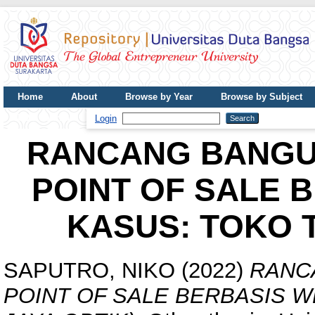
Home
About
Browse by Year
Browse by Subject
UDB Journal
Login
RANCANG BANGUN
POINT OF SALE 
KASUS: TOKO 
SAPUTRO, NIKO
(2022)
RANC
POINT OF SALE BERBASIS W