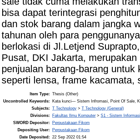
sale tidak cuma melakukan trans
bisa dapat terintegrasi penghi
dan stok barang dalam jangka 
tahunan oleh para penggunanya
berlokasi di Jl.Letjend Suprapt
Pusat, DKI Jakarta, merupakan s
penjualan barang-barang untuk 
seperti lensa, frame kacamata, s
Item Type:
Thesis (Other)
Uncontrolled Keywords:
Kata kunci— Sistem Infromasi, Point Of Sale, 
Subjects:
T Technology
>
T Technology (General)
Divisions:
Fakultas Ilmu Komputer
>
S1 - Sistem Informas
SWORD Depositor:
Perpustakaan Fikom
Depositing User:
Perpustakaan Fikom
Date Deposited:
22 Sep 2022 01:54