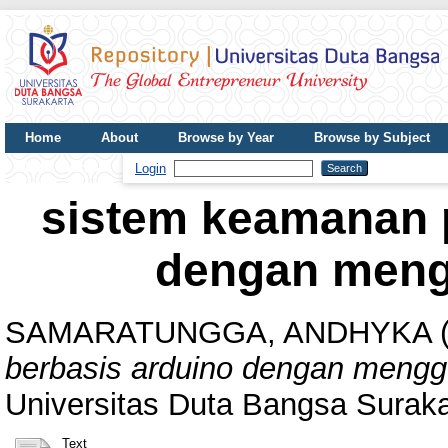
Home
About
Browse by Year
Browse by Subject
UDB Journal
Login
sistem keamanan p
dengan meng
SAMARATUNGGA, ANDHYKA
berbasis arduino dengan mengg
Universitas Duta Bangsa Suraka
Text