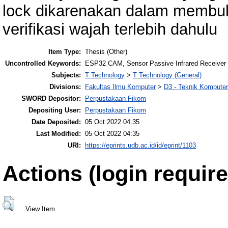
lock dikarenakan dalam membuk
verifikasi wajah terlebih dahulu
Item Type:
Thesis (Other)
Uncontrolled Keywords:
ESP32 CAM, Sensor Passive Infrared Receiver ,
Subjects:
T Technology
>
T Technology (General)
Divisions:
Fakultas Ilmu Komputer
>
D3 - Teknik Komputer
SWORD Depositor:
Perpustakaan Fikom
Depositing User:
Perpustakaan Fikom
Date Deposited:
05 Oct 2022 04:35
Last Modified:
05 Oct 2022 04:35
URI:
https://eprints.udb.ac.id/id/eprint/1103
Actions (login require
View Item