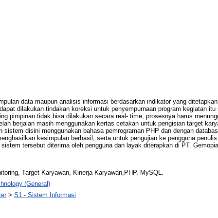
ulan data maupun analisis informasi berdasarkan indikator yang ditetapkan
dapat dilakukan tindakan koreksi untuk penyempurnaan program kegiatan itu 
ing pimpinan tidak bisa dilakukan secara real- time, prosesnya harus menung
elah berjalan masih menggunakan kertas cetakan untuk pengisian target kar
n sistem disini menggunakan bahasa pemrograman PHP dan dengan database
 menghasilkan kesimpulan berhasil, serta untuk pengujian ke pengguna penu
 sistem tersebut diterima oleh pengguna dan layak diterapkan di PT. Gemopia
itoring, Target Karyawan, Kinerja Karyawan,PHP, MySQL.
hnology (General)
ter
>
S1 - Sistem Informasi