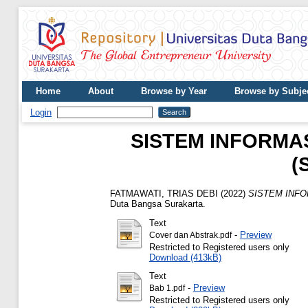
Home
About
Browse by Year
Browse by Subje
Login
SISTEM INFORMA
(
FATMAWATI, TRIAS DEBI
(2022)
SISTEM INFO
Duta Bangsa Surakarta.
Text
-
Preview
Cover dan Abstrak.pdf
Restricted to Registered users only
Download (413kB)
Text
-
Preview
Bab 1.pdf
Restricted to Registered users only