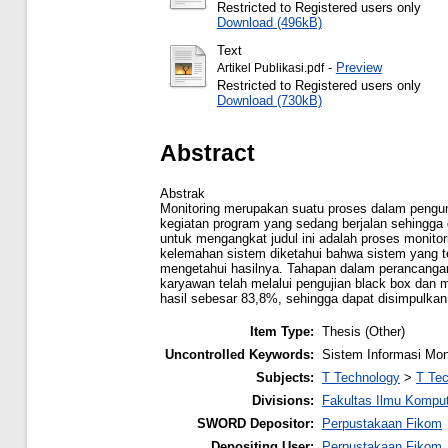
Restricted to Registered users only
Download (496kB)
Text
-
Preview
Artikel Publikasi.pdf
Restricted to Registered users only
Download (730kB)
Abstract
Abstrak
Monitoring merupakan suatu proses dalam pengump
kegiatan program yang sedang berjalan sehingga 
untuk mengangkat judul ini adalah proses monitor
kelemahan sistem diketahui bahwa sistem yang t
mengetahui hasilnya. Tahapan dalam perancanga
karyawan telah melalui pengujian black box dan
hasil sebesar 83,8%, sehingga dapat disimpulkan
Item Type:
Thesis (Other)
Uncontrolled Keywords:
Sistem Informasi Mon
Subjects:
T Technology
>
T Tec
Divisions:
Fakultas Ilmu Kompu
SWORD Depositor:
Perpustakaan Fikom
Depositing User:
Perpustakaan Fikom