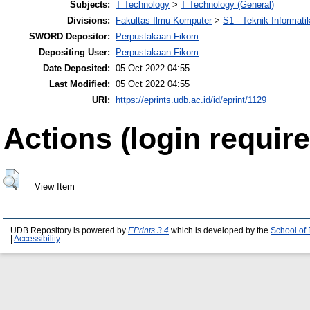
Subjects:
T Technology
>
T Technology (General)
Divisions:
Fakultas Ilmu Komputer
>
S1 - Teknik Informati
SWORD Depositor:
Perpustakaan Fikom
Depositing User:
Perpustakaan Fikom
Date Deposited:
05 Oct 2022 04:55
Last Modified:
05 Oct 2022 04:55
URI:
https://eprints.udb.ac.id/id/eprint/1129
Actions (login require
View Item
UDB Repository is powered by
EPrints 3.4
which is developed by the
School of
|
Accessibility