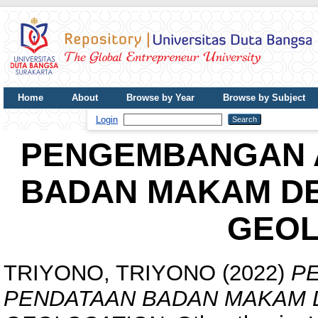
Home
About
Browse by Year
Browse by Subject
UDB Journal
Login
PENGEMBANGAN A
BADAN MAKAM D
GEOL
TRIYONO, TRIYONO
(2022)
P
PENDATAAN BADAN MAKAM 