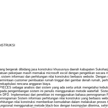
ONSTRUKSI
 bergerak dibidang jasa konstruksi khususnya daerah kabupaten Sukoharj
 satuan pekerjaan masih memakai microsoft excel dengan pengetikan secara
tem informasi dan perhitungan nilai konstruksi berbasis website. Dengan s
mintaan customer pembuatan rumah tinggal dari gambar denah rumah, perhit
rekapitulasi rencana anggaran biaya.
n PIECES sebagai analisis dari sistem yang ada serta untuk mengetahui keb
ada pengembangan sistem ini penulis menggunakan metode waterfall. Sistem 
m DFD. Implementasi dari penelitian ini menggunakan bahasa pemrograman 
ograman Sistem informasi perhitungan nilai konstruksi yang berbasis webs
i perhitungan nilai konstruksi memberikan kemudahan dalam melakukan proses 
a fungsional menggunakan metode black-box dengan kesimpulan diterima, seh