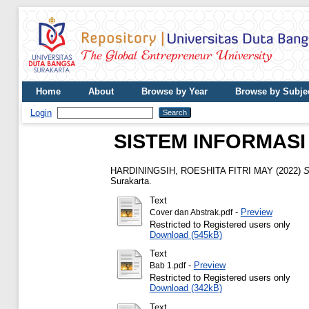
Home
About
Browse by Year
Browse by Subje
Login
SISTEM INFORMASI
HARDININGSIH, ROESHITA FITRI MAY
(2022)
S
Surakarta.
Text
-
Preview
Cover dan Abstrak.pdf
Restricted to Registered users only
Download (545kB)
Text
-
Preview
Bab 1.pdf
Restricted to Registered users only
Download (342kB)
Text