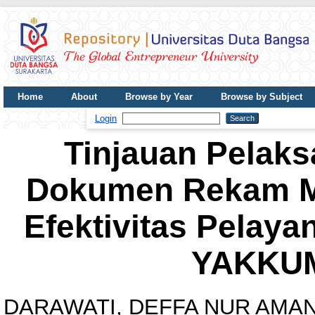
Home
About
Browse by Year
Browse by Subject
UDB Journal
Login
Tinjauan Pelak
Dokumen Rekam M
Efektivitas Pelaya
YAKKUM
DARAWATI, DEFFA NUR AMA