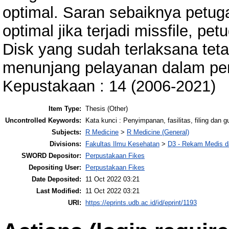
optimal. Saran sebaiknya petuga
optimal jika terjadi missfile, pe
Disk yang sudah terlaksana teta
menunjang pelayanan dalam peni
Kepustakaan : 14 (2006-2021)
Item Type:
Thesis (Other)
Uncontrolled Keywords:
Kata kunci : Penyimpanan, fasilitas, filing dan g
Subjects:
R Medicine
>
R Medicine (General)
Divisions:
Fakultas Ilmu Kesehatan
>
D3 - Rekam Medis da
SWORD Depositor:
Perpustakaan Fikes
Depositing User:
Perpustakaan Fikes
Date Deposited:
11 Oct 2022 03:21
Last Modified:
11 Oct 2022 03:21
URI:
https://eprints.udb.ac.id/id/eprint/1193