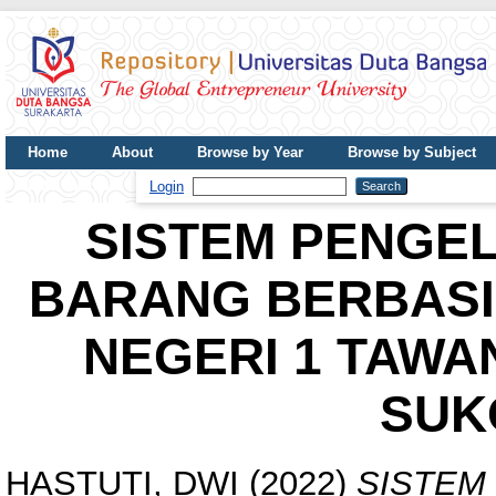
Home
About
Browse by Year
Browse by Subject
UDB Journal
Login
SISTEM PENGEL
BARANG BERBASI
NEGERI 1 TAWA
SUK
HASTUTI, DWI
(2022)
SISTEM