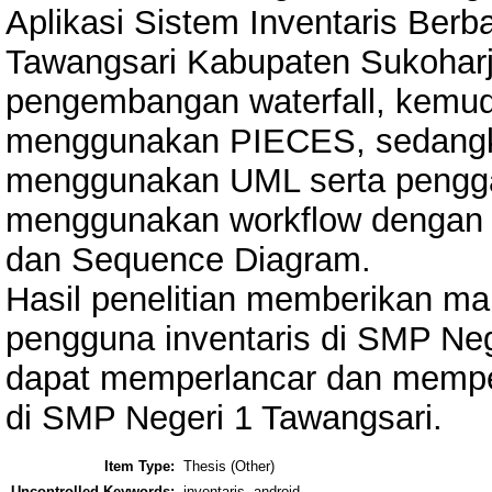
Aplikasi Sistem Inventaris Berb
Tawangsari Kabupaten Sukoharj
pengembangan waterfall, kemud
menggunakan PIECES, sedangk
menggunakan UML serta pengga
menggunakan workflow dengan 
dan Sequence Diagram.
Hasil penelitian memberikan ma
pengguna inventaris di SMP Neg
dapat memperlancar dan mempe
di SMP Negeri 1 Tawangsari.
Item Type:
Thesis (Other)
Uncontrolled Keywords:
inventaris, android