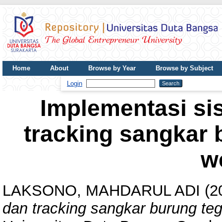
Home
About
Browse by Year
Browse by Subject
UDB Journal
Login
Implementasi s
tracking sangkar 
w
LAKSONO, MAHDARUL ADI
(2
dan tracking sangkar burung teg