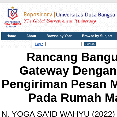
Home
About
Browse by Year
Browse by Subject
UDB Journal
Login
Rancang Bangu
Gateway Dengan 
Pengiriman Pesan M
Pada Rumah M
N, YOGA SA'ID WAHYU
(2022