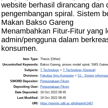
website berhasil dirancang da
pengembangan spiral. Sistem b
Makan Bakso Gareng
Menambahkan Fitur-Fitur yang 
admin/pengguna dalam berkreas
konsumen.
Item Type:
Thesis (Other)
Uncontrolled Keywords:
Bakso Gareng, proses model spiral, SMS Gat
Subjects:
T Technology
>
T Technology (General)
Divisions:
Fakultas Ilmu Komputer
>
S1 - Sistem Informas
SWORD Depositor:
Perpustakaan Fikom
Depositing User:
Perpustakaan Fikom
Date Deposited:
19 Oct 2022 08:45
Last Modified:
19 Oct 2022 08:45
URI:
https://eprints.udb.ac.id/id/eprint/1467