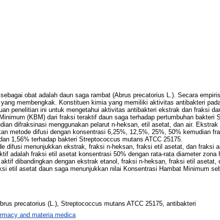
 sebagai obat adalah daun saga rambat (Abrus precatorius L.). Secara empiri
yang membengkak. Konstituen kimia yang memiliki aktivitas antibakteri pada
ujuan penelitian ini untuk mengetahui aktivitas antibakteri ekstrak dan fraksi
nimum (KBM) dari fraksi teraktif daun saga terhadap pertumbuhan bakteri
 difraksinasi menggunakan pelarut n-heksan, etil asetat, dan air. Ekstrak et
unakan metode difusi dengan konsentrasi 6,25%, 12,5%, 25%, 50% kemudian frak
dan 1,56% terhadap bakteri Streptococcus mutans ATCC 25175.
e difusi menunjukkan ekstrak, fraksi n-heksan, fraksi etil asetat, dan fraksi 
if adalah fraksi etil asetat konsentrasi 50% dengan rata-rata diameter zona h
tif dibandingkan dengan ekstrak etanol, fraksi n-heksan, fraksi etil asetat, da
fraksi etil asetat daun saga menunjukkan nilai Konsentrasi Hambat Minimum
brus precatorius (L.), Streptococcus mutans ATCC 25175, antibakteri
rmacy and materia medica