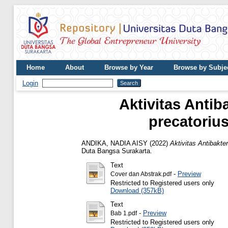
Home
About
Browse by Year
Browse by Subje
Login
Aktivitas Antib
precatoriu
ANDIKA, NADIA AISY
(2022)
Aktivitas Antibakte
Duta Bangsa Surakarta.
Text
-
Preview
Cover dan Abstrak.pdf
Restricted to Registered users only
Download (357kB)
Text
-
Preview
Bab 1.pdf
Restricted to Registered users only