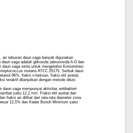
s, air rebusan daun saga banyak digunakan
 daun saga adalah glikosida (abrusosida A-D dan
 dari daun saga serta untuk mengetahui Konsentrasi
 Streptococcus mutans ATCC 25175. Serbuk daun
anol 96%, fraksi n-heksan, fraksi etil asetat,
si teraktif dilanjutkan dengan metode dilusi
air daun saga mempunyai aktivitas antibakteri
ambat yaitu 12,2 mm. Fraksi etil asetat dari
n fraksi air dilihat dari rata-rata diameter zona
 sebesar 12,5% dan Kadar Bunuh Minimum yaitu