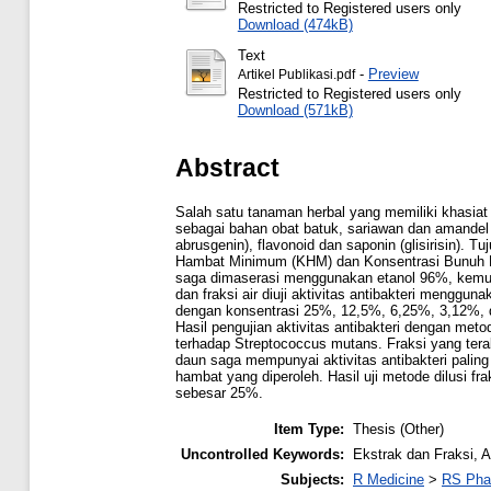
Restricted to Registered users only
Download (474kB)
Text
-
Preview
Artikel Publikasi.pdf
Restricted to Registered users only
Download (571kB)
Abstract
Salah satu tanaman herbal yang memiliki khasiat
sebagai bahan obat batuk, sariawan dan amandel 
abrusgenin), flavonoid dan saponin (glisirisin). T
Hambat Minimum (KHM) dan Konsentrasi Bunuh Mi
saga dimaserasi menggunakan etanol 96%, kemudian
dan fraksi air diuji aktivitas antibakteri mengg
dengan konsentrasi 25%, 12,5%, 6,25%, 3,12%, 
Hasil pengujian aktivitas antibakteri dengan metod
terhadap Streptococcus mutans. Fraksi yang terakt
daun saga mempunyai aktivitas antibakteri paling ak
hambat yang diperoleh. Hasil uji metode dilusi 
sebesar 25%.
Item Type:
Thesis (Other)
Uncontrolled Keywords:
Ekstrak dan Fraksi, A
Subjects:
R Medicine
>
RS Pha