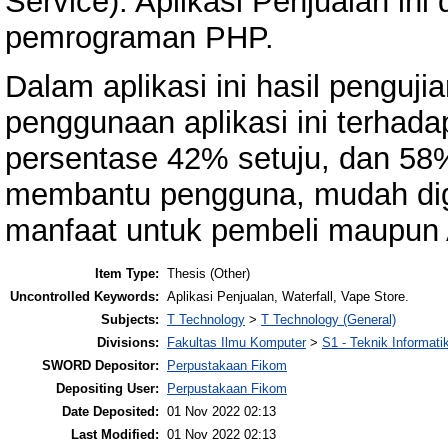
Service). Aplikasi Penjualan i
pemrograman PHP.
Dalam aplikasi ini hasil penguj
penggunaan aplikasi ini terhad
persentase 42% setuju, dan 58
membantu pengguna, mudah di
manfaat untuk pembeli maupun 
Item Type:
Thesis (Other)
Uncontrolled Keywords:
Aplikasi Penjualan, Waterfall, Vape Store.
Subjects:
T Technology
>
T Technology (General)
Divisions:
Fakultas Ilmu Komputer
>
S1 - Teknik Informati
SWORD Depositor:
Perpustakaan Fikom
Depositing User:
Perpustakaan Fikom
Date Deposited:
01 Nov 2022 02:13
Last Modified:
01 Nov 2022 02:13