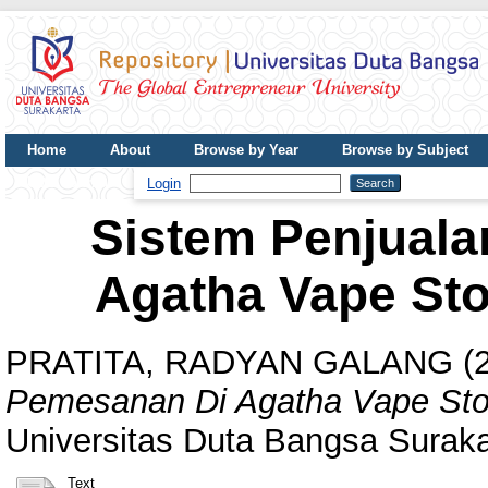
Home
About
Browse by Year
Browse by Subject
UDB Journal
Login
Sistem Penjual
Agatha Vape Sto
PRATITA, RADYAN GALANG
(
Pemesanan Di Agatha Vape Stor
Universitas Duta Bangsa Suraka
Text