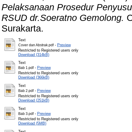
Pelaksanaan Prosedur Penyusu
RSUD dr.Soeratno Gemolong.
O
Surakarta.
Text
-
Preview
Cover dan Abstrak.pdf
Restricted to Registered users only
Download (314kB)
Text
-
Preview
Bab 1.pdf
Restricted to Registered users only
Download (366kB)
Text
-
Preview
Bab 2.pdf
Restricted to Registered users only
Download (251kB)
Text
-
Preview
Bab 3.pdf
Restricted to Registered users only
Download (5MB)
Text