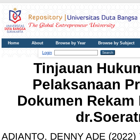
Home
About
Browse by Year
Browse by Subject
UDB Journal
Login
Tinjauan Hukum
Pelaksanaan P
Dokumen Rekam M
dr.Soera
ADIANTO, DENNY ADE
(2022)