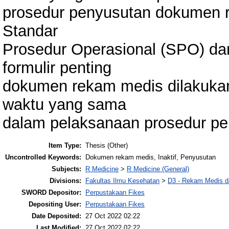
prosedur penyusutan dokumen 
Standar
Prosedur Operasional (SPO) da
formulir penting
dokumen rekam medis dilakukan
waktu yang sama
dalam pelaksanaan prosedur p
Item Type:
Thesis (Other)
Uncontrolled Keywords:
Dokumen rekam medis, Inaktif, Penyusutan
Subjects:
R Medicine
>
R Medicine (General)
Divisions:
Fakultas Ilmu Kesehatan
>
D3 - Rekam Medis da
SWORD Depositor:
Perpustakaan Fikes
Depositing User:
Perpustakaan Fikes
Date Deposited:
27 Oct 2022 02:22
Last Modified:
27 Oct 2022 02:22