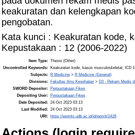
pada dokumen rekam medis pasi
keakuratan dan kelengkapan ko
pengobatan.
Kata kunci : Keakuratan kode, 
Kepustakaan : 12 (2006-2022)
Item Type:
Thesis (Other)
Uncontrolled Keywords:
Keakuratan kode, kasus musculoskeletal, ICD 1
Subjects:
R Medicine
>
R Medicine (General)
Divisions:
Fakultas Ilmu Kesehatan
>
D3 - Rekam Medis da
SWORD Depositor:
Perpustakaan Fikes
Depositing User:
Perpustakaan Fikes
Date Deposited:
24 Oct 2023 03:13
Last Modified:
24 Oct 2023 03:13
URI:
https://eprints.udb.ac.id/id/eprint/2428
Actions (login require