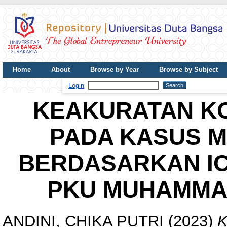
Home
About
Browse by Year
Browse by Subject
UDB Journal
Login
KEAKURATAN KO
PADA KASUS 
BERDASARKAN IC
PKU MUHAMMA
ANDINI, CHIKA PUTRI
(2023)