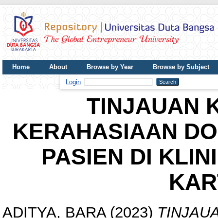
Home
About
Browse by Year
Browse by Subject
UDB Journal
Login
TINJAUAN 
KERAHASIAAN DO
PASIEN DI KLI
KAR
ADITYA, BARA
(2023)
TINJAU