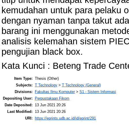
kemudahan untuk para pelaku 
dengan nyaman tanpa takut ada
barang ini menggunakan metode
analisis kelemahan sistem PI
pengujian black box.
Kata Kunci : Beteng Trade Center
Item Type:
Thesis (Other)
Subjects:
T Technology
>
T Technology (General)
Divisions:
Fakultas Ilmu Komputer
>
S1 - Sistem Informasi
Depositing User:
Perpustakaan Fikom
Date Deposited:
13 Jun 2021 20:26
Last Modified:
13 Jun 2021 20:26
URI:
https://eprints.udb.ac.id/id/eprint/291