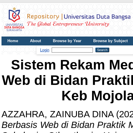
Home
About
Browse by Year
Browse by Subject
UDB Journal
Login
Sistem Rekam Medi
Web di Bidan Prakti
Keb Mojol
AZZAHRA, ZAINUBA DINA
(20
Berbasis Web di Bidan Praktik 