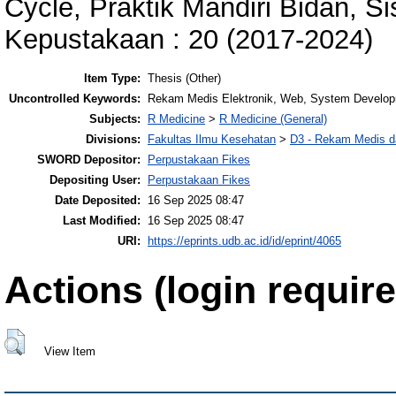
Cycle, Praktik Mandiri Bidan, S
Kepustakaan : 20 (2017-2024)
Item Type:
Thesis (Other)
Uncontrolled Keywords:
Rekam Medis Elektronik, Web, System Developme
Subjects:
R Medicine
>
R Medicine (General)
Divisions:
Fakultas Ilmu Kesehatan
>
D3 - Rekam Medis da
SWORD Depositor:
Perpustakaan Fikes
Depositing User:
Perpustakaan Fikes
Date Deposited:
16 Sep 2025 08:47
Last Modified:
16 Sep 2025 08:47
URI:
https://eprints.udb.ac.id/id/eprint/4065
Actions (login require
View Item