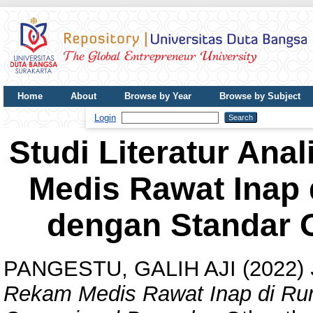
Home
About
Browse by Year
Browse by Subject
UDB Journal
Login
Studi Literatur Ana
Medis Rawat Inap 
dengan Standar 
PANGESTU, GALIH AJI
(2022)
Rekam Medis Rawat Inap di Ru