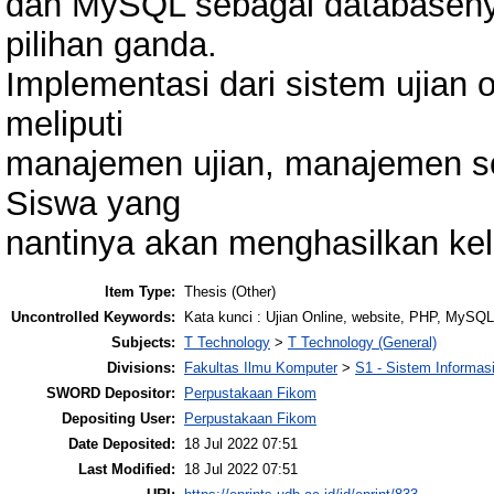
dan MySQL sebagai databasenya
pilihan ganda.
Implementasi dari sistem ujian on
meliputi
manajemen ujian, manajemen so
Siswa yang
nantinya akan menghasilkan kelu
Item Type:
Thesis (Other)
Uncontrolled Keywords:
Kata kunci : Ujian Online, website, PHP, MySQL
Subjects:
T Technology
>
T Technology (General)
Divisions:
Fakultas Ilmu Komputer
>
S1 - Sistem Informas
SWORD Depositor:
Perpustakaan Fikom
Depositing User:
Perpustakaan Fikom
Date Deposited:
18 Jul 2022 07:51
Last Modified:
18 Jul 2022 07:51