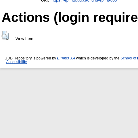
URI:
https://eprints.udb.ac.id/id/eprint/833
Actions (login require
View Item
UDB Repository is powered by
EPrints 3.4
which is developed by the
School of
|
Accessibility