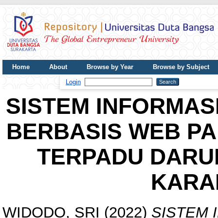
Home
About
Browse by Year
Browse by Subject
UDB Journal
Login
SISTEM INFORMAS
BERBASIS WEB PA
TERPADU DARU
KARA
WIDODO, SRI
(2022)
SISTEM 