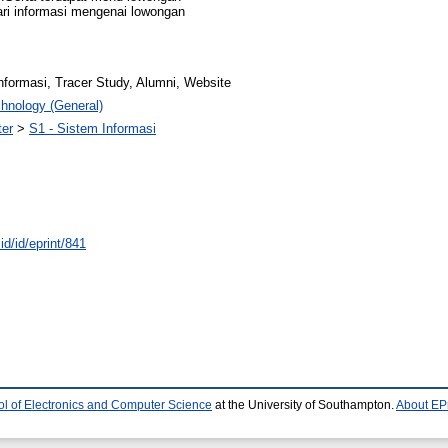
i informasi mengenai lowongan
nformasi, Tracer Study, Alumni, Website
hnology (General)
ter
>
S1 - Sistem Informasi
id/id/eprint/841
l of Electronics and Computer Science
at the University of Southampton.
About EPr