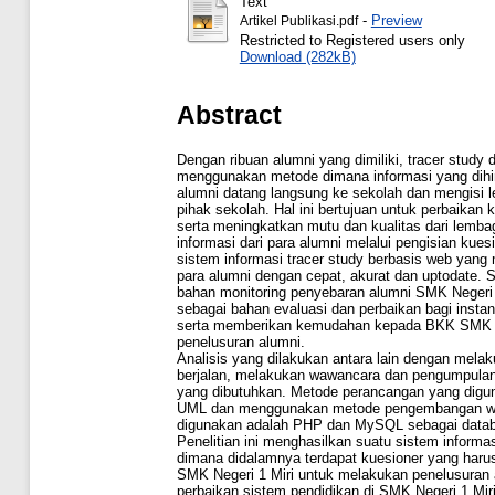
Text
-
Preview
Artikel Publikasi.pdf
Restricted to Registered users only
Download (282kB)
Abstract
Dengan ribuan alumni yang dimiliki, tracer study
menggunakan metode dimana informasi yang dihim
alumni datang langsung ke sekolah dan mengisi 
pihak sekolah. Hal ini bertujuan untuk perbaikan
serta meningkatkan mutu dan kualitas dari lembag
informasi dari para alumni melalui pengisian kues
sistem informasi tracer study berbasis web yan
para alumni dengan cepat, akurat dan uptodate. 
bahan monitoring penyebaran alumni SMK Negeri 1
sebagai bahan evaluasi dan perbaikan bagi instan
serta memberikan kemudahan kepada BKK SMK N
penelusuran alumni.
Analisis yang dilakukan antara lain dengan melak
berjalan, melakukan wawancara dan pengumpulan
yang dibutuhkan. Metode perancangan yang dig
UML dan menggunakan metode pengembangan wat
digunakan adalah PHP dan MySQL sebagai data
Penelitian ini menghasilkan suatu sistem informa
dimana didalamnya terdapat kuesioner yang haru
SMK Negeri 1 Miri untuk melakukan penelusuran 
perbaikan sistem pendidikan di SMK Negeri 1 Mir