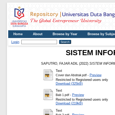
Home
About
Browse by Year
Browse by Subje
Login
SISTEM INFO
SAPUTRO, FAJAR ADIL
(2022)
SISTEM INFORM
Text
-
Preview
Cover dan Abstrak.pdf
Restricted to Registered users only
Download (325kB)
Text
-
Preview
Bab 1.pdf
Restricted to Registered users only
Download (219kB)
Text
-
Preview