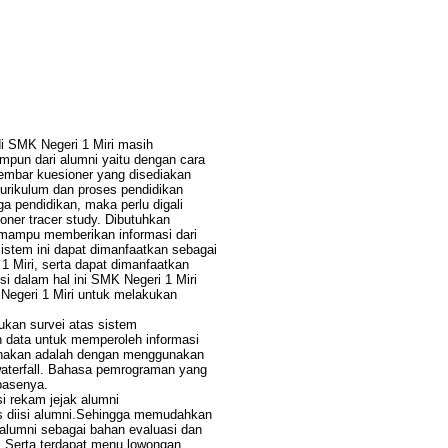
 di SMK Negeri 1 Miri masih
pun dari alumni yaitu dengan cara
lembar kuesioner yang disediakan
 kurikulum dan proses pendidikan
a pendidikan, maka perlu digali
ioner tracer study. Dibutuhkan
g mampu memberikan informasi dari
Sistem ini dapat dimanfaatkan sebagai
 Miri, serta dapat dimanfaatkan
si dalam hal ini SMK Negeri 1 Miri
egeri 1 Miri untuk melakukan
ukan survei atas sistem
 data untuk memperoleh informasi
unakan adalah dengan menggunakan
erfall. Bahasa pemrograman yang
basenya.
si rekam jejak alumni
s diisi alumni.Sehingga memudahkan
alumni sebagai bahan evaluasi dan
i.Serta terdapat menu lowongan