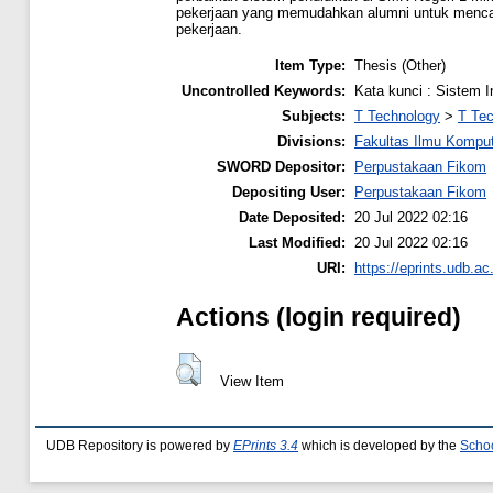
pekerjaan yang memudahkan alumni untuk mencar
pekerjaan.
Item Type:
Thesis (Other)
Uncontrolled Keywords:
Kata kunci : Sistem I
Subjects:
T Technology
>
T Tec
Divisions:
Fakultas Ilmu Kompu
SWORD Depositor:
Perpustakaan Fikom
Depositing User:
Perpustakaan Fikom
Date Deposited:
20 Jul 2022 02:16
Last Modified:
20 Jul 2022 02:16
URI:
https://eprints.udb.ac.
Actions (login required)
View Item
UDB Repository is powered by
EPrints 3.4
which is developed by the
Schoo