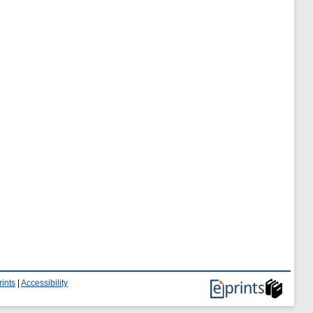
ints
|
Accessibility