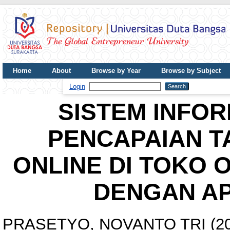
Home
About
Browse by Year
Browse by Subject
UDB Journal
Login
SISTEM INFO
PENCAPAIAN T
ONLINE DI TOKO 
DENGAN AP
PRASETYO, NOVANTO TRI
(2