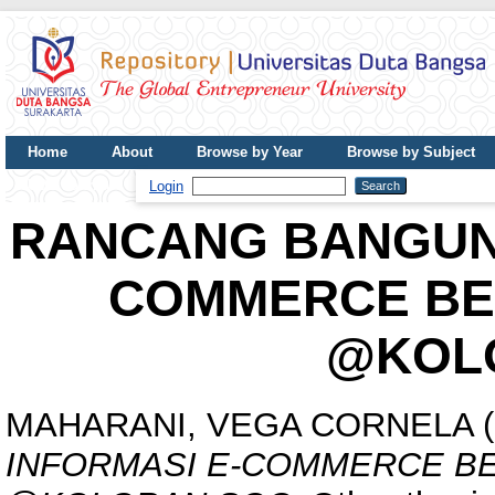
Home
About
Browse by Year
Browse by Subject
UDB Journal
Login
RANCANG BANGUN 
COMMERCE BE
@KOL
MAHARANI, VEGA CORNELA
(
INFORMASI E-COMMERCE B