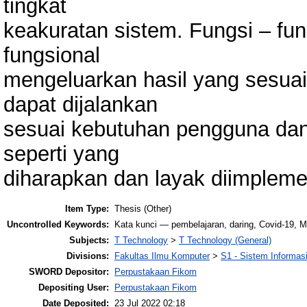
tingkat
keakuratan sistem. Fungsi – fung
fungsional
mengeluarkan hasil yang sesuai 
dapat dijalankan
sesuai kebutuhan pengguna dan 
seperti yang
diharapkan dan layak diimpleme
Item Type:
Thesis (Other)
Uncontrolled Keywords:
Kata kunci — pembelajaran, daring, Covid-19,
Subjects:
T Technology
>
T Technology (General)
Divisions:
Fakultas Ilmu Komputer
>
S1 - Sistem Informas
SWORD Depositor:
Perpustakaan Fikom
Depositing User:
Perpustakaan Fikom
Date Deposited:
23 Jul 2022 02:18