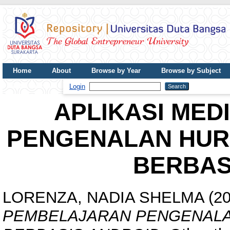
Home
About
Browse by Year
Browse by Subject
UDB Journal
Login
APLIKASI MED
PENGENALAN HUR
BERBAS
LORENZA, NADIA SHELMA
(2
PEMBELAJARAN PENGENALA