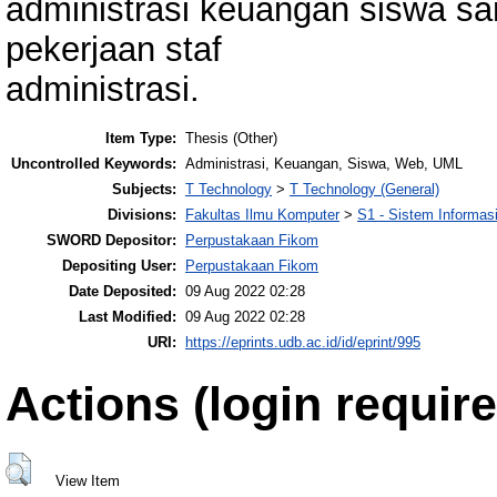
administrasi keuangan siswa 
pekerjaan staf
administrasi.
Item Type:
Thesis (Other)
Uncontrolled Keywords:
Administrasi, Keuangan, Siswa, Web, UML
Subjects:
T Technology
>
T Technology (General)
Divisions:
Fakultas Ilmu Komputer
>
S1 - Sistem Informas
SWORD Depositor:
Perpustakaan Fikom
Depositing User:
Perpustakaan Fikom
Date Deposited:
09 Aug 2022 02:28
Last Modified:
09 Aug 2022 02:28
URI:
https://eprints.udb.ac.id/id/eprint/995
Actions (login require
View Item