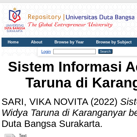
Home
About
Browse by Year
Browse by Subject
UDB Journal
Login
Sistem Informasi 
Taruna di Karan
SARI, VIKA NOVITA
(2022)
Sis
Widya Taruna di Karanganyar b
Duta Bangsa Surakarta.
Text