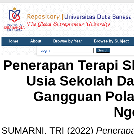
Home
About
Browse by Year
Browse by Subject
UDB Journal
Login
Penerapan Terapi S
Usia Sekolah D
Gangguan Pola 
Ng
SUMARNI, TRI
(2022)
Penerapa