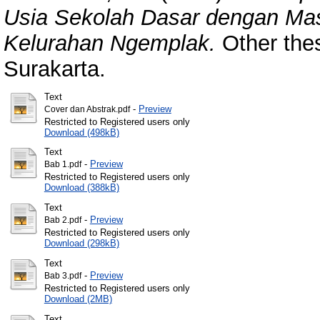
Usia Sekolah Dasar dengan Mas
Kelurahan Ngemplak.
Other thes
Surakarta.
Text
-
Preview
Cover dan Abstrak.pdf
Restricted to Registered users only
Download (498kB)
Text
-
Preview
Bab 1.pdf
Restricted to Registered users only
Download (388kB)
Text
-
Preview
Bab 2.pdf
Restricted to Registered users only
Download (298kB)
Text
-
Preview
Bab 3.pdf
Restricted to Registered users only
Download (2MB)
Text