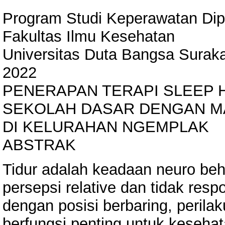
Program Studi Keperawatan Dip
Fakultas Ilmu Kesehatan
Universitas Duta Bangsa Suraka
2022
PENERAPAN TERAPI SLEEP 
SEKOLAH DASAR DENGAN M
DI KELURAHAN NGEMPLAK
ABSTRAK
Tidur adalah keadaan neuro beh
persepsi relative dan tidak resp
dengan posisi berbaring, perila
berfungsi penting untuk kesehat