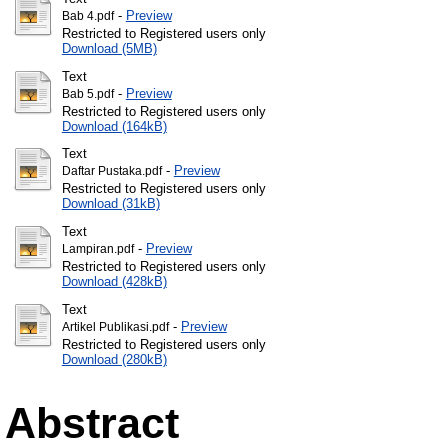
-
Preview
Bab 4.pdf
Restricted to Registered users only
Download (5MB)
Text
-
Preview
Bab 5.pdf
Restricted to Registered users only
Download (164kB)
Text
-
Preview
Daftar Pustaka.pdf
Restricted to Registered users only
Download (31kB)
Text
-
Preview
Lampiran.pdf
Restricted to Registered users only
Download (428kB)
Text
-
Preview
Artikel Publikasi.pdf
Restricted to Registered users only
Download (280kB)
Abstract