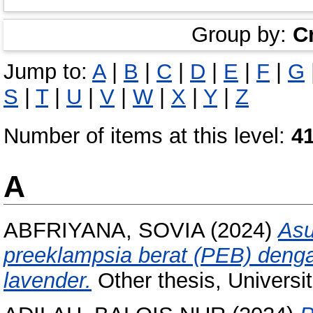
Group by:
C
Jump to:
A
|
B
|
C
|
D
|
E
|
F
|
G
S
|
T
|
U
|
V
|
W
|
X
|
Y
|
Z
Number of items at this level:
4
A
ABFRIYANA, SOVIA
(2024)
Asu
preeklampsia berat (PEB) denga
lavender.
Other thesis, Universi