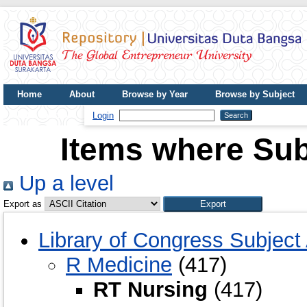
Home
About
Browse by Year
Browse by Subject
UDB Journal
Login
Items where Sub
Up a level
Export as
Library of Congress Subject
R Medicine
(417)
RT Nursing
(417)