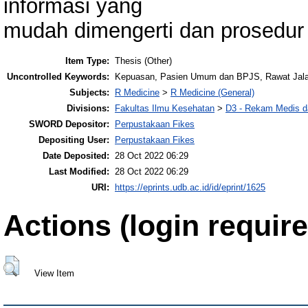
informasi yang
mudah dimengerti dan prosedur p
Item Type:
Thesis (Other)
Uncontrolled Keywords:
Kepuasan, Pasien Umum dan BPJS, Rawat Jala
Subjects:
R Medicine
>
R Medicine (General)
Divisions:
Fakultas Ilmu Kesehatan
>
D3 - Rekam Medis da
SWORD Depositor:
Perpustakaan Fikes
Depositing User:
Perpustakaan Fikes
Date Deposited:
28 Oct 2022 06:29
Last Modified:
28 Oct 2022 06:29
URI:
https://eprints.udb.ac.id/id/eprint/1625
Actions (login require
View Item