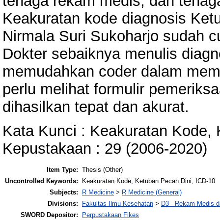
tenaga rekam medis, dan tenaga
Keakuratan kode diagnosis Ket
Nirmala Suri Sukoharjo sudah 
Dokter sebaiknya menulis diagn
memudahkan coder dalam membe
perlu melihat formulir pemerik
dihasilkan tepat dan akurat.
Kata Kunci : Keakuratan Kode, 
Kepustakaan : 29 (2006-2020)
Item Type:
Thesis (Other)
Uncontrolled Keywords:
Keakuratan Kode, Ketuban Pecah Dini, ICD-10
Subjects:
R Medicine
>
R Medicine (General)
Divisions:
Fakultas Ilmu Kesehatan
>
D3 - Rekam Medis da
SWORD Depositor:
Perpustakaan Fikes