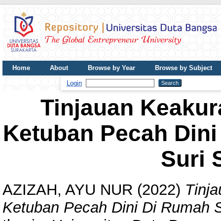
Home
About
Browse by Year
Browse by Subject
UDB Journal
Login
Tinjauan Keakur
Ketuban Pecah Dini
Suri 
AZIZAH, AYU NUR
(2022)
Tinj
Ketuban Pecah Dini Di Rumah Sa