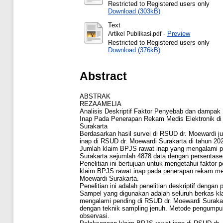
Restricted to Registered users only
Download (303kB)
Text
-
Preview
Artikel Publikasi.pdf
Restricted to Registered users only
Download (376kB)
Abstract
ABSTRAK
REZAAMELIA
Analisis Deskriptif Faktor Penyebab dan dampa
Inap Pada Penerapan Rekam Medis Elektronik di
Surakarta
Berdasarkan hasil survei di RSUD dr. Moewardi 
inap di RSUD dr. Moewardi Surakarta di tahun 20
Jumlah klaim BPJS rawat inap yang mengalami p
Surakarta sejumlah 4878 data dengan persentase
Penelitian ini bertujuan untuk mengetahui fakto
klaim BPJS rawat inap pada penerapan rekam med
Moewardi Surakarta.
Penelitian ini adalah penelitian deskriptif dengan 
Sampel yang digunakan adalah seluruh berkas kl
mengalami pending di RSUD dr. Moewardi Suraka
dengan teknik sampling jenuh. Metode pengumpu
observasi.