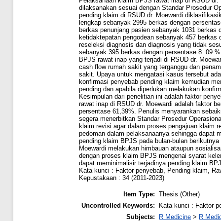
Pelaksanaan klaim BPJS rawat inap di RSUD dr. 
dilaksanakan sesuai dengan Standar Prosedur Op
pending klaim di RSUD dr. Moewardi diklasifikasi
lengkap sebanyak 2995 berkas dengan persentase
berkas penunjang pasien sebanyak 1031 berkas d
ketidaktepatan pengodean sebanyak 457 berkas d
reseleksi diagnosis dan diagnosis yang tidak se
sebanyak 395 berkas dengan persentase 8. 09 %
BPJS rawat inap yang terjadi di RSUD dr. Moeward
cash flow rumah sakit yang terganggu dan pena
sakit. Upaya untuk mengatasi kasus tersebut ada
konfirmasi penyebab pending klaim kemudian me
pending dan apabila diperlukan melakukan konfirm
Kesimpulan dari penelitian ini adalah faktor pen
rawat inap di RSUD dr. Moewardi adalah faktor b
persentase 61,39%. Penulis menyarankan sebaik
segera menerbitkan Standar Prosedur Operasion
klaim revisi agar dalam proses pengajuan klaim re
pedoman dalam pelaksanaanya sehingga dapat me
pending klaim BPJS pada bulan-bulan berikutnya
Moewardi melakukan himbauan ataupun sosialisasi
dengan proses klaim BPJS mengenai syarat kele
dapat meminimalisir terjadinya pending klaim BPJ
Kata kunci : Faktor penyebab, Pending klaim, R
Kepustakaan : 34 (2011-2023)
Item Type:
Thesis (Other)
Uncontrolled Keywords:
Kata kunci : Faktor 
Subjects:
R Medicine
>
R Medic