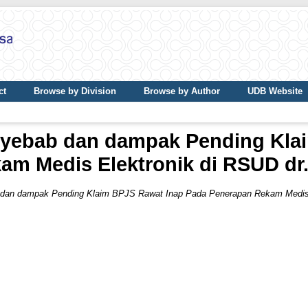
ct
Browse by Division
Browse by Author
UDB Website
enyebab dan dampak Pending Kla
m Medis Elektronik di RSUD dr
b dan dampak Pending Klaim BPJS Rawat Inap Pada Penerapan Rekam Medis E