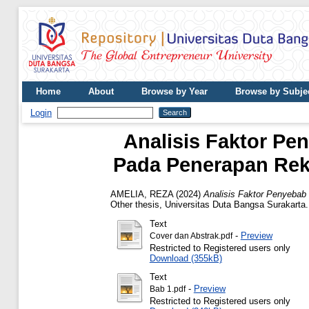
Home
About
Browse by Year
Browse by Subje
Login
Analisis Faktor P
Pada Penerapan Reka
AMELIA, REZA
(2024)
Analisis Faktor Penyeba
Other thesis, Universitas Duta Bangsa Surakarta.
Text
-
Preview
Cover dan Abstrak.pdf
Restricted to Registered users only
Download (355kB)
Text
-
Preview
Bab 1.pdf
Restricted to Registered users only