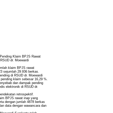
k Pending Klaim BPJS Rawat
 RSUD dr. Moewardi
jumlah klaim BPJS rawat
23 sejumlah 29.936 berkas.
ending di RSUD dr. Moewardi
 pending klaim sebesar 16,29 %.
r penyebab dan dampak pending
is elektronik di RSUD dr.
pendekatan retrospektif.
aim BPJS rawat inap yang
rta dengan jumlah 4878 berkas
lan data dengan wawancara dan