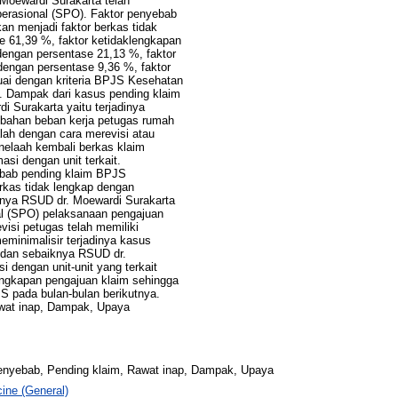
Moewardi Surakarta telah
erasional (SPO). Faktor penyebab
kan menjadi faktor berkas tidak
 61,39 %, faktor ketidaklengkapan
engan persentase 21,13 %, faktor
engan persentase 9,36 %, faktor
suai dengan kriteria BPJS Kesehatan
. Dampak dari kasus pending klaim
i Surakarta yaitu terjadinya
mbahan beban kerja petugas rumah
lah dengan cara merevisi atau
nelaah kembali berkas klaim
asi dengan unit terkait.
yebab pending klaim BPJS
erkas tidak lengkap dengan
nya RSUD dr. Moewardi Surakarta
al (SPO) pelaksanaan pengajuan
visi petugas telah memiliki
minimalisir terjadinya kasus
 dan sebaiknya RSUD dr.
 dengan unit-unit yang terkait
ngkapan pengajuan klaim sehingga
S pada bulan-bulan berikutnya.
awat inap, Dampak, Upaya
penyebab, Pending klaim, Rawat inap, Dampak, Upaya
ine (General)