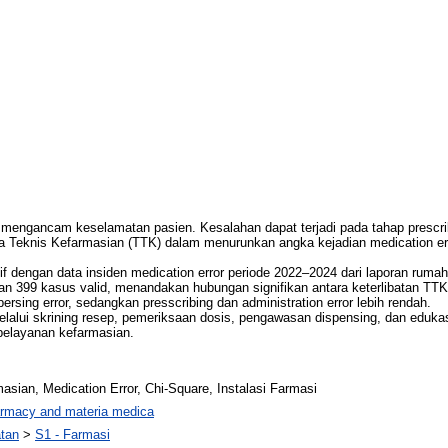
mengancam keselamatan pasien. Kesalahan dapat terjadi pada tahap prescribin
aga Teknis Kefarmasian (TTK) dalam menurunkan angka kejadian medication err
f dengan data insiden medication error periode 2022–2024 dari laporan rumah 
ngan 399 kasus valid, menandakan hubungan signifikan antara keterlibatan TT
spersing error, sedangkan presscribing dan administration error lebih rendah.
melalui skrining resep, pemeriksaan dosis, pengawasan dispensing, dan edukas
pelayanan kefarmasian.
sian, Medication Error, Chi-Square, Instalasi Farmasi
rmacy and materia medica
atan
>
S1 - Farmasi