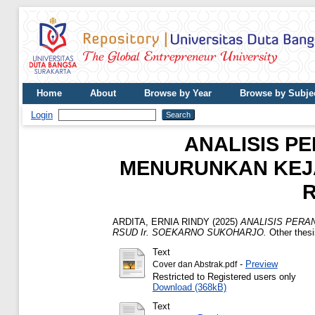
Home
About
Browse by Year
Browse by Subje
Login
ANALISIS P
MENURUNKAN KEJA
R
ARDITA, ERNIA RINDY
(2025)
ANALISIS PERA
RSUD Ir. SOEKARNO SUKOHARJO.
Other thesi
Text
-
Preview
Cover dan Abstrak.pdf
Restricted to Registered users only
Download (368kB)
Text