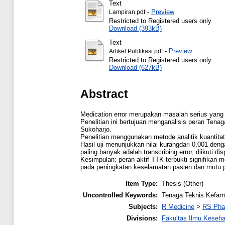
Text
-
Preview
Lampiran.pdf
Restricted to Registered users only
Download (393kB)
Text
-
Preview
Artikel Publikasi.pdf
Restricted to Registered users only
Download (627kB)
Abstract
Medication error merupakan masalah serius yang 
Penelitian ini bertujuan menganalisis peran Ten
Sukoharjo.
Penelitian menggunakan metode analitik kuantitati
Hasil uji menunjukkan nilai kurangdari 0,001 de
paling banyak adalah transcribing error, diikuti di
Kesimpulan: peran aktif TTK terbukti signifikan 
pada peningkatan keselamatan pasien dan mutu 
Item Type:
Thesis (Other)
Uncontrolled Keywords:
Tenaga Teknis Kefarma
Subjects:
R Medicine
>
RS Pha
Divisions:
Fakultas Ilmu Keseh