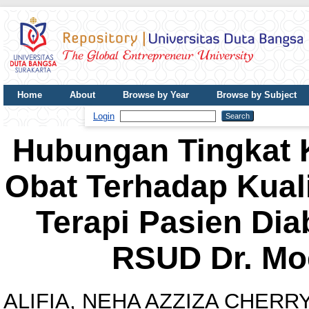
Home
About
Browse by Year
Browse by Subject
UDB Journal
Login
Hubungan Tingkat
Obat Terhadap Kual
Terapi Pasien Diab
RSUD Dr. Mo
ALIFIA, NEHA AZZIZA CHERR