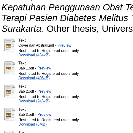
Kepatuhan Penggunaan Obat Te
Terapi Pasien Diabetes Melitus
Surakarta.
Other thesis, Univer
Text
-
Preview
Cover dan Abstrak.pdf
Restricted to Registered users only
Download (454kB)
Text
-
Preview
Bab 1.pdf
Restricted to Registered users only
Download (408kB)
Text
-
Preview
Bab 2.pdf
Restricted to Registered users only
Download (243kB)
Text
-
Preview
Bab 3.pdf
Restricted to Registered users only
Download (3MB)
Text