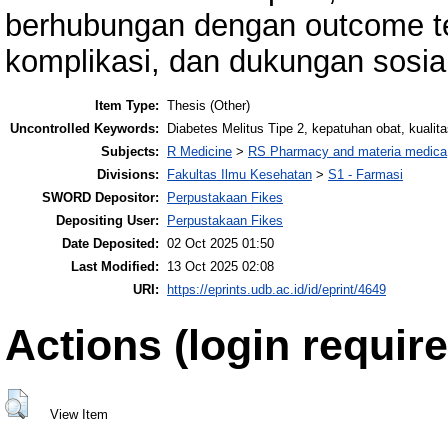
berhubungan dengan outcome tera
komplikasi, dan dukungan sosial
Item Type:
Thesis (Other)
Uncontrolled Keywords:
Diabetes Melitus Tipe 2, kepatuhan obat, kualit
Subjects:
R Medicine
>
RS Pharmacy and materia medica
Divisions:
Fakultas Ilmu Kesehatan
>
S1 - Farmasi
SWORD Depositor:
Perpustakaan Fikes
Depositing User:
Perpustakaan Fikes
Date Deposited:
02 Oct 2025 01:50
Last Modified:
13 Oct 2025 02:08
URI:
https://eprints.udb.ac.id/id/eprint/4649
Actions (login require
View Item